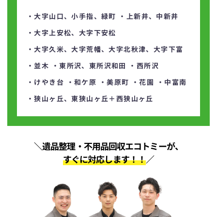
・大字山口、小手指、緑町
・上新井、中新井
・大字上安松、大字下安松
・大字久米、大字荒幡、大字北秋津、大字下富
・並木
・東所沢、東所沢和田
・西所沢
・けやき台
・和ケ原
・美原町
・花園
・中富南
・狭山ヶ丘、東狭山ヶ丘＋西狭山ヶ丘
＼遺品整理・不用品回収エコトミーが、
すぐに対応します！！
／